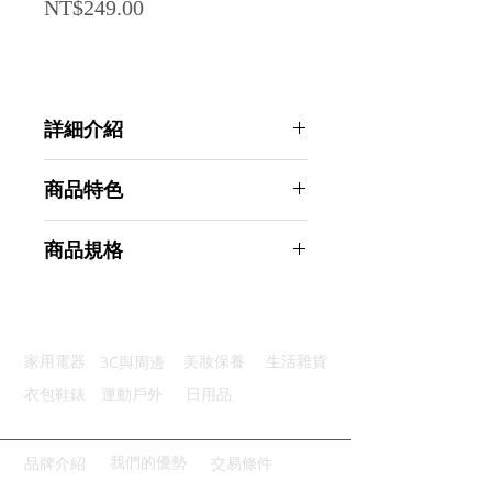
Price
NT$249.00
詳細介紹
點選前往觀看詳細介紹
商品特色
優選材質：優質不鏽鋼材質不生鏽
商品規格
任意扭曲：使用360°任意彎曲設計
強勁增壓：增壓強勁出水靈活用水
Ahoye 軟管水龍頭起泡器 (增壓器 節
蜂窩出水：特別用蜂窩出水孔設計
水器 水龍頭轉接頭 水龍頭延伸器)
硅膠軟管：食品級安全無毒無異味
商品型號：p01_05243793
3C與周邊
家用電器
美妝保養
生活雜貨
主要材質：不鏽鋼
商品尺寸：20*2.5*2.5cm
衣包鞋錶
運動戶外
日用品
商品重量(g)：115
產地名稱：中國大陸
代理商：亞桓有限公司
我們的優勢
品牌介紹
交易條件