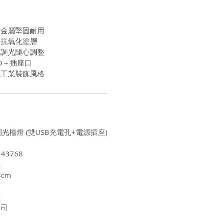
質金屬堅固耐用
銹抗氧化塗層
摸調光隨心調整
D＋插座口
感工業裝飾風格
調光檯燈 (雙USB充電孔+電源插座)
43768
璃
8cm
陸
公司