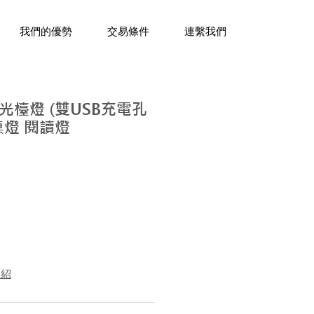
三十年經驗，企業禮贈品專家。
我們的優勢
交易條件
連繫我們
檯燈 (雙USB充電孔
桌燈 閱讀燈
ce
介紹