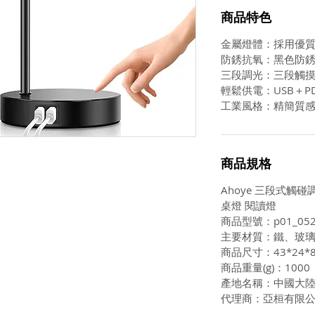
商品特色
金屬燈體：採用優
防銹抗氧：黑色防
三段調光：三段觸
輕鬆供電：USB＋P
工業風格：精簡質
商品規格
Ahoye 三段式觸碰
桌燈 閱讀燈
商品型號：p01_052
主要材質：鐵、玻
商品尺寸：43*24*
商品重量(g)：1000
產地名稱：中國大
代理商：亞桓有限