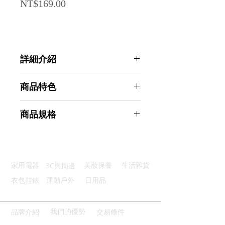
Price
NT$169.00
詳細介紹
點選前往觀看詳細介紹
商品特色
強力黏膠：高黏性壓克力自黏背膠
商品規格
防止蚊蟲：四角細密網目有效隔離
柔軟服貼：優質柔軟玻璃纖維材質
Ahoye 自黏式紗窗修補貼
隨意裁剪：根據需求用多少剪多少
(5cm*200cm) 紗窗貼 修補紗窗
不易掉落：透風性好減少風吹阻力
商品型號：p01_05243767
3C與周邊
家用電器
美妝保養
生活雜貨
主要材質：尼龍
商品尺寸：200*5*0.1cm
衣包鞋錶
運動戶外
日用品
商品重量(g)：70
產地名稱：中國大陸
代理商：亞桓有限公司
我們的優勢
品牌介紹
交易條件