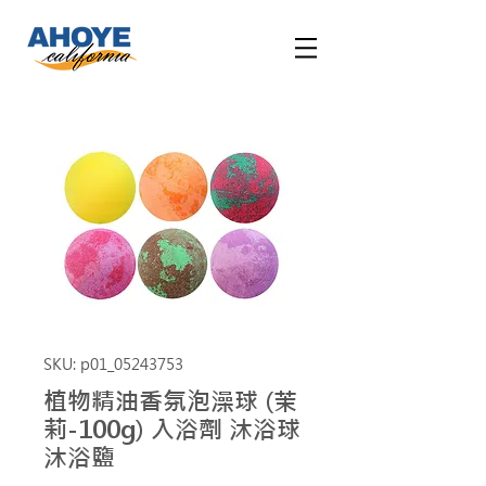
SKU: p01_05243753
植物精油香氛泡澡球 (茉
莉-100g) 入浴劑 沐浴球
沐浴鹽