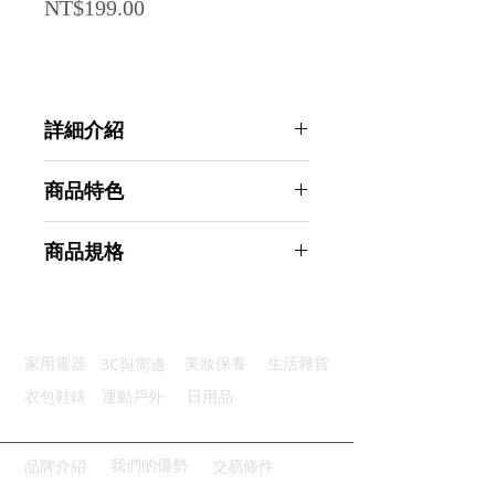
Price
NT$199.00
詳細介紹
點選前往觀看詳細介紹
商品特色
6種香味：精選6種不同獨特香味
商品規格
優質精油：海鹽及天然精油製成
沐浴樂趣：起泡溶解散發愉悅香味
Ahoye 植物精油香氛泡澡球 (茉
莉-100g) 入浴劑 沐浴球 沐浴鹽
商品型號：p01_05243753
3C與周邊
家用電器
美妝保養
生活雜貨
主要材質：海鹽、植物精油
商品尺寸：6*6*6cm
衣包鞋錶
運動戶外
日用品
商品重量(g)：100
產地名稱：中國大陸
代理商：亞桓有限公司
我們的優勢
品牌介紹
交易條件