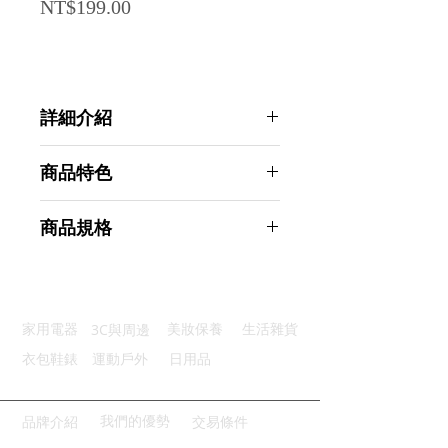
Price
NT$199.00
詳細介紹
點選前往觀看詳細介紹
商品特色
天然萃取：從大自然的花果莖翠取
商品規格
香味細膩：四大香調12種香氣
天然香味：香味自然芬芳層次豐富
Ahoye 天然草本單方精油 (薰衣
草-10mL) 香薰精油 薰香精油
商品型號：p01_05243737
3C與周邊
家用電器
美妝保養
生活雜貨
主要材質：水溶性精油
商品尺寸：7*3*3cm
衣包鞋錶
運動戶外
日用品
商品重量(g)：40
產地名稱：中國大陸
代理商：亞桓有限公司
我們的優勢
品牌介紹
交易條件