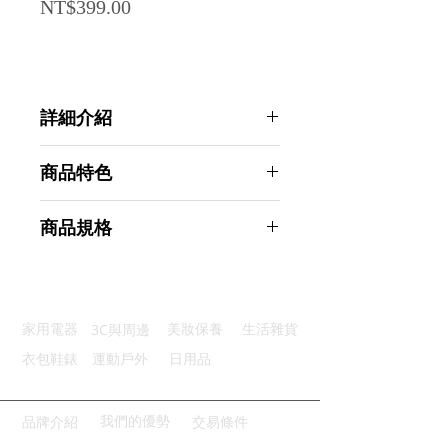
Price
NT$399.00
詳細介紹
點選前往觀看詳細介紹
商品特色
精準測量：高精感應技術秤重準確
商品規格
多種單位：三種單位測量一鍵切換
大屏顯示：簡潔的斷碼大字體顯示
Ahoye 日本極簡廚房料理電子秤
防滑底座：底部防滑墊穩固不滑動
(0.1g~3kg) 料理秤 食物秤 烘焙秤
方便收納：輕鬆懸掛收納乾淨整齊
商品型號：p01_05243719
3C與周邊
家用電器
美妝保養
生活雜貨
主要材質：塑料
商品尺寸：17*14*3cm
衣包鞋錶
運動戶外
日用品
商品重量(g)：210
產地名稱：中國大陸
代理商：亞桓有限公司
我們的優勢
品牌介紹
交易條件