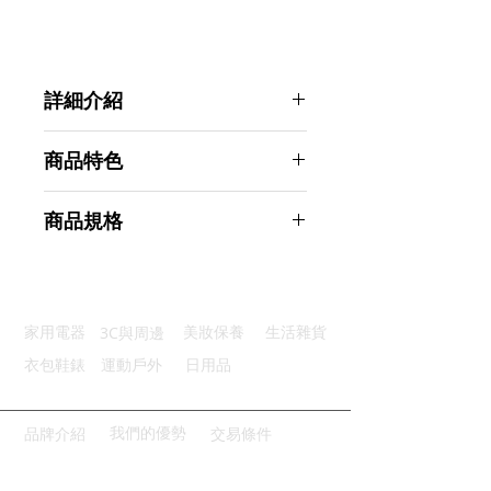
詳細介紹
點選前往觀看詳細介紹
商品特色
優質材質：採用優質天然大豆蠟
商品規格
迷人香味：迷人又豐富的香調香味
低溫安全：溶點低燃燒時不會燙手
Ahoye 天然大豆蠟香氛蠟燭 200g
視覺享受：玻璃瓶身立體浮雕花紋
柚木煙草
廣泛適用：廣泛適用於各種地方
商品型號：p01_05243714
3C與周邊
家用電器
美妝保養
生活雜貨
主要材質：天然大豆蠟、植物精油
商品尺寸：9*7*7cm
衣包鞋錶
運動戶外
日用品
商品重量(g)：400
產地名稱：中國大陸
代理商：亞桓有限公司
我們的優勢
品牌介紹
交易條件