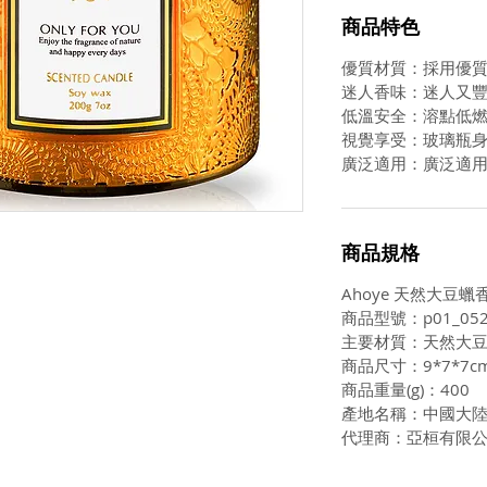
商品特色
優質材質：採用優
迷人香味：迷人又
低溫安全：溶點低
視覺享受：玻璃瓶
廣泛適用：廣泛適
商品規格
Ahoye 天然大豆蠟
商品型號：p01_052
主要材質：天然大
商品尺寸：9*7*7c
商品重量(g)：400
產地名稱：中國大
代理商：亞桓有限