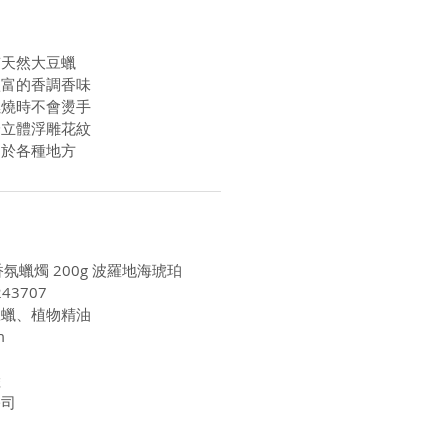
質天然大豆蠟
豐富的香調香味
燃燒時不會燙手
身立體浮雕花紋
用於各種地方
香氛蠟燭 200g 波羅地海琥珀
43707
豆蠟、植物精油
m
陸
公司