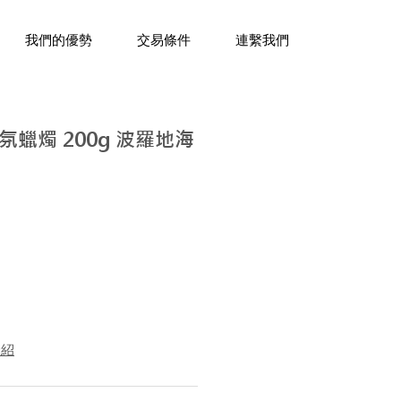
三十年經驗，企業禮贈品專家。
我們的優勢
交易條件
連繫我們
蠟燭 200g 波羅地海
介紹