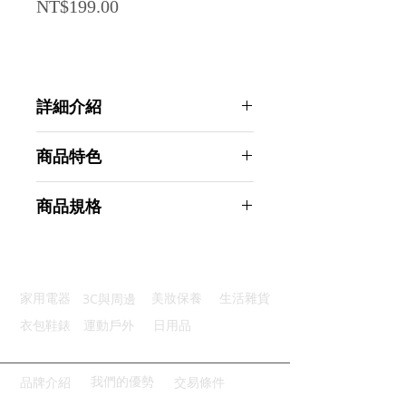
Price
NT$199.00
詳細介紹
點選前往觀看詳細介紹
商品特色
精準計時：可分秒及正/倒數計時
商品規格
大屏顯示：簡潔的斷碼大字體顯示
高清音質：內置喇叭聲音播報清晰
Ahoye 電子式料理計時器 定時器 廚
輕鬆放置：帶小支架輕鬆放於桌面
房計時器 電子計時器
便利使用：背後磁鐵及繩子懸掛孔
商品型號：p01_05243698
3C與周邊
家用電器
美妝保養
生活雜貨
主要材質：ABS
商品尺寸：6*5.5*1.5cm
衣包鞋錶
運動戶外
日用品
商品重量(g)：30
產地名稱：中國大陸
代理商：亞桓有限公司
我們的優勢
品牌介紹
交易條件