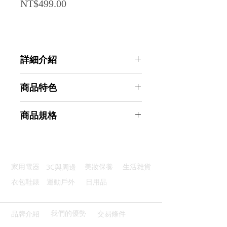
Price
NT$499.00
詳細介紹
點選前往觀看詳細介紹
商品特色
完整套裝：優質實用126件套裝
商品規格
美觀整齊：有效收納整齊不凌亂
重複使用：環保重複使用節省成本
Ahoye 126PCS整線器套裝 理線器
輕鬆調節：優質拉鍊設計輕鬆收納
線夾 線材整理 電線收納 電線保護套
柔軟矽膠：柔軟有彈性電線不擠壓
商品型號：p01_05243689
3C與周邊
家用電器
美妝保養
生活雜貨
主要材質：塑料、矽膠、尼龍
商品尺寸：27*19*5cm
衣包鞋錶
運動戶外
日用品
商品重量(g)：320
產地名稱：中國大陸
代理商：亞桓有限公司
我們的優勢
品牌介紹
交易條件