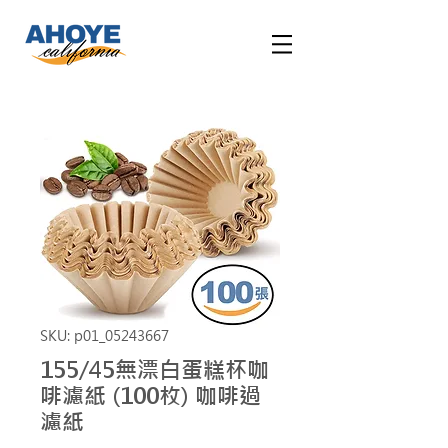
SKU: p01_05243667
155/45無漂白蛋糕杯咖
啡濾紙 (100枚) 咖啡過
濾紙