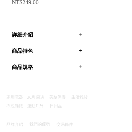
Price
NT$249.00
詳細介紹
點選前往觀看詳細介紹
商品特色
優質材質：採用食品級純木漿製成
商品規格
安全健康：純粹原色無漂白烘焙紙
均勻觸達：波浪摺邊熱水均勻順流
Ahoye 155/45無漂白蛋糕杯咖啡濾
浸泡不破：韌性足厚度適中不易破
紙 (100枚) 咖啡過濾紙
廣泛適用：多種碗形濾杯皆可使用
商品型號：p01_05243667
3C與周邊
家用電器
美妝保養
生活雜貨
主要材質：紙
商品尺寸：10*10*9cm
衣包鞋錶
運動戶外
日用品
商品重量(g)：110
產地名稱：中國大陸
代理商：亞桓有限公司
我們的優勢
品牌介紹
交易條件