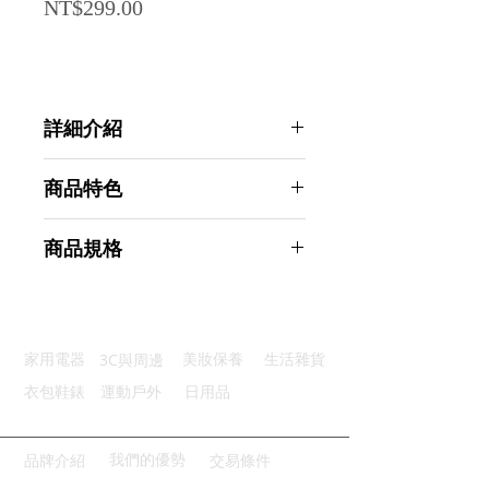
Price
NT$299.00
詳細介紹
點選前往觀看詳細介紹
商品特色
優質探頭：優質304不鏽鋼探頭
商品規格
高精準度：即時讀取溫度快速準確
大屏顯示：簡潔的斷碼大字體顯示
Ahoye 電子式高精度食品溫度計
鎖定溫度：可鎖定當前溫度好便利
-50~+300℃ 料理溫度計
方便收納：輕鬆懸掛收納乾淨整齊
商品型號：p01_05243652
3C與周邊
家用電器
美妝保養
生活雜貨
主要材質：不鏽鋼、塑料
商品尺寸：26*3*2cm
衣包鞋錶
運動戶外
日用品
商品重量(g)：50
產地名稱：中國大陸
代理商：亞桓有限公司
我們的優勢
品牌介紹
交易條件