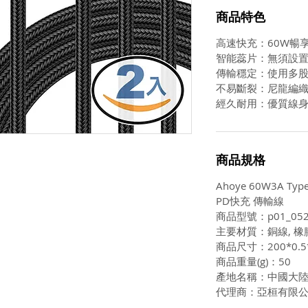
商品特色
高速快充：60W暢
智能蕊片：無須設
傳輸穩定：使用多
不易斷裂：尼龍編
經久耐用：優質線
商品規格
Ahoye 60W3A Typ
PD快充 傳輸線
商品型號：p01_052
主要材質：銅線, 橡
商品尺寸：200*0.5*
商品重量(g)：50
產地名稱：中國大
代理商：亞桓有限