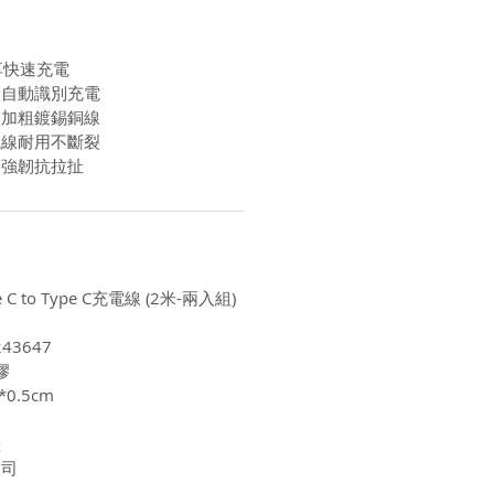
享快速充電
置自動識別充電
股加粗鍍錫銅線
織線耐用不斷裂
身強韌抗拉扯
e C to Type C充電線 (2米-兩入組)
43647
膠
0.5cm
陸
公司