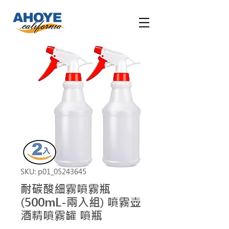
SKU: p01_05243645
耐碳酸細霧噴霧瓶
(500mL-兩入組) 噴霧壺
酒精噴霧罐 噴瓶