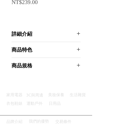
Price
NT$239.00
詳細介紹
點選前往觀看詳細介紹
商品特色
耐酸鹼度：優質HDPE材質製成
商品規格
優質噴頭：可隨意調節霧狀及條狀
堅固耐用：瓶身加厚設計不易變形
Ahoye 耐碳酸細霧噴霧瓶 (500mL-
壓按省力：優質手柄壓按舒適省力
兩入組) 噴霧壺 酒精噴霧罐 噴瓶
廣泛適用：廣泛適用於各種清潔
商品型號：p01_05243645
3C與周邊
家用電器
美妝保養
生活雜貨
主要材質：HDPE塑料
商品尺寸：25*7.5*7.5cm
衣包鞋錶
運動戶外
日用品
商品重量(g)：60
產地名稱：中國大陸
代理商：亞桓有限公司
我們的優勢
品牌介紹
交易條件