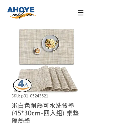
SKU: p01_05243621
米白色耐熱可水洗餐墊
(45*30cm-四入組) 桌墊
隔熱墊