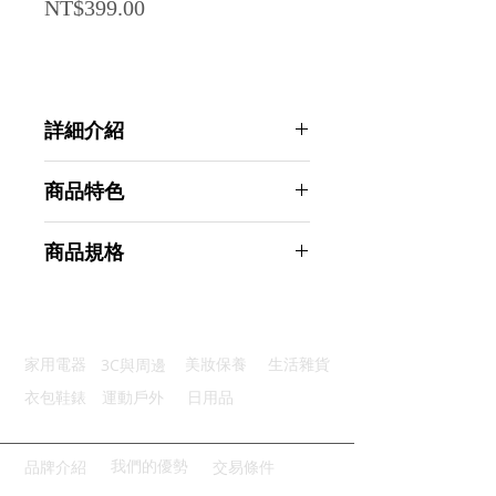
Price
NT$399.00
詳細介紹
點選前往觀看詳細介紹
商品特色
安全材質：加厚3A級PVC材質
商品規格
能耐高溫：具有良好的耐熱度效果
穩固防滑：精細條紋編織有效防滑
Ahoye 米白色耐熱可水洗餐墊
不怕髒汙：輕輕擦拭即可去除殘渣
(45*30cm-四入組) 桌墊 隔熱墊
易於清潔：可直接水洗乾淨又方便
商品型號：p01_05243621
3C與周邊
家用電器
美妝保養
生活雜貨
主要材質：PVC
商品尺寸：45*30*0.5cm
衣包鞋錶
運動戶外
日用品
商品重量(g)：75
產地名稱：中國大陸
代理商：亞桓有限公司
我們的優勢
品牌介紹
交易條件