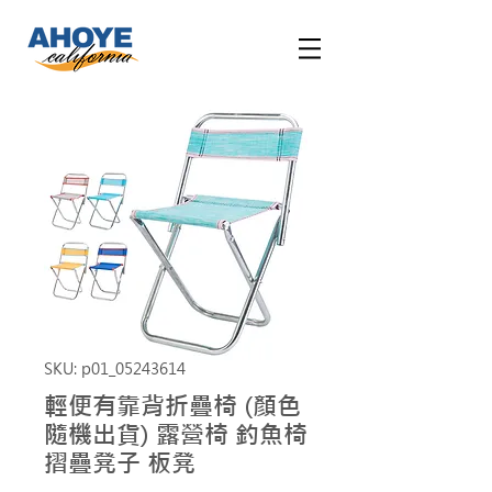
SKU: p01_05243614
輕便有靠背折疊椅 (顏色
隨機出貨) 露營椅 釣魚椅
摺疊凳子 板凳