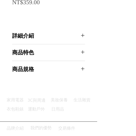
Price
NT$359.00
詳細介紹
點選前往觀看詳細介紹
商品特色
結實坐面：網面設計快乾透氣舒適
商品規格
輕便折疊：方便可折疊小巧易攜帶
加厚支架：加厚鍍鋅管穩固牢靠
Ahoye 輕便有靠背折疊椅 (顏色隨機
防止刮傷：圓滑彎角有效保護地板
出貨) 露營椅 釣魚椅 摺疊凳子 板凳
精湛工藝：紮實的鉚釘飽滿的悍口
商品型號：p01_05243614
3C與周邊
家用電器
美妝保養
生活雜貨
主要材質：鋁合金、牛津布
商品尺寸：46*28*23cm
衣包鞋錶
運動戶外
日用品
商品重量(g)：610
產地名稱：中國大陸
代理商：亞桓有限公司
我們的優勢
品牌介紹
交易條件