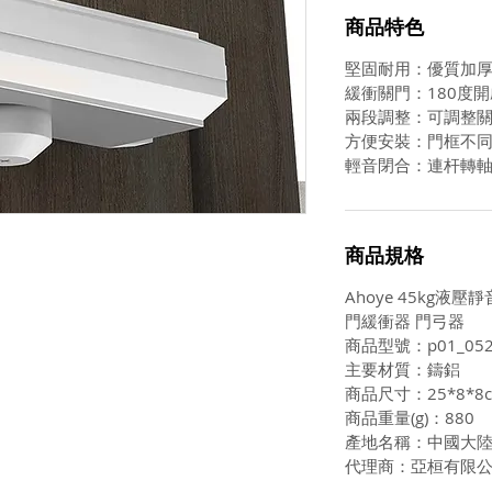
商品特色
堅固耐用：優質加
緩衝關門：180度
兩段調整：可調整
方便安裝：門框不
輕音閉合：連杆轉
商品規格
Ahoye 45kg液壓
門緩衝器 門弓器
商品型號：p01_052
主要材質：鑄鋁
商品尺寸：25*8*8
商品重量(g)：880
產地名稱：中國大
代理商：亞桓有限