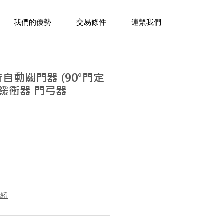
三十年經驗，企業禮贈品專家。
我們的優勢
交易條件
連繫我們
音自動關門器 (90°門定
門緩衝器 門弓器
介紹