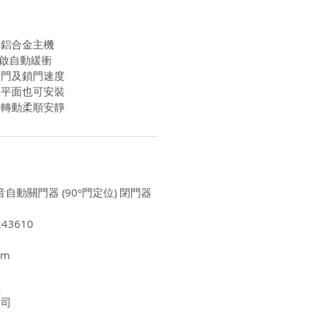
厚鋁合金主機
開啟自動緩衝
關門及鎖門速度
同平面也可安裝
軸轉動柔順安靜
靜音自動關門器 (90°門定位) 閉門器
43610
cm
陸
公司