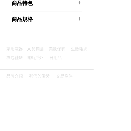
商品特色
安全材質：食品級矽膠可耐高低溫
商品規格
堅固耐用：食品級加厚不鏽鋼夾身
不易滑落：手柄處穩固好拿又抗滑
Ahoye 9寸+12寸耐熱矽膠食物夾 牛
圓環設計：鎖扣收緊夾子輕鬆收納
排夾 料理夾 烤肉夾 麵夾 餐夾
清潔便利：可輕鬆機洗乾淨省力
商品型號：p01_05243609
3C與周邊
家用電器
美妝保養
生活雜貨
主要材質：不鏽鋼、矽膠
商品尺寸：35*7*4cm
衣包鞋錶
運動戶外
日用品
商品重量(g)：270
產地名稱：中國大陸
代理商：亞桓有限公司
我們的優勢
品牌介紹
交易條件
請點擊或掃描QRCODE
立即與我們線上洽談