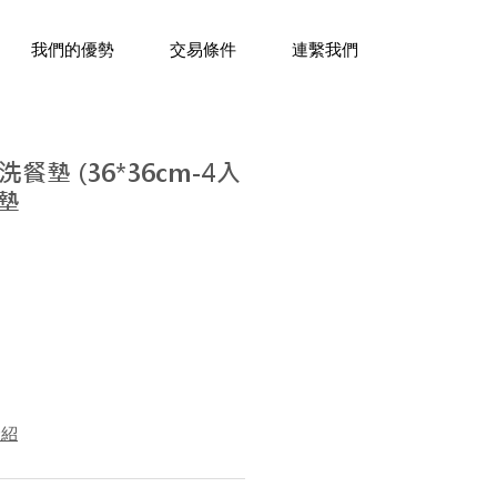
三十年經驗，企業禮贈品專家。
我們的優勢
交易條件
連繫我們
墊 (36*36cm-4入
熱墊
介紹