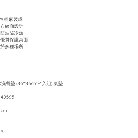
0％棉麻製成
織布紋面設計
水防油隔冷熱
料優質保護桌面
用於多種場所
洗餐墊 (36*36cm-4入組) 桌墊
43595
1cm
陸
公司