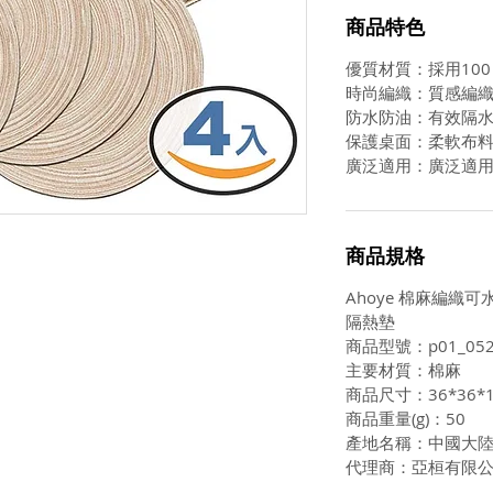
商品特色
優質材質：採用10
時尚編織：質感編
防水防油：有效隔
保護桌面：柔軟布
廣泛適用：廣泛適
商品規格
Ahoye 棉麻編織可水
隔熱墊
商品型號：p01_052
主要材質：棉麻
商品尺寸：36*36*
商品重量(g)：50
產地名稱：中國大
代理商：亞桓有限