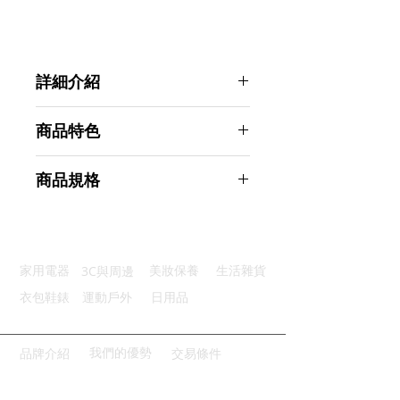
詳細介紹
點選前往觀看詳細介紹
商品特色
靈活使用：可拿在手上的燙衣板
商品規格
外層防水：防水層面料不怕蒸汽
加厚隔熱：內料採用耐高溫隔熱棉
Ahoye 手持燙衣板 (25*15cm) 燙衣
網布固定：背部網布固定舒適透氣
墊 熨燙板
便利收納：尾端掛孔設計輕鬆收納
商品型號：p01_05243588
3C與周邊
家用電器
美妝保養
生活雜貨
主要材質：不織布、海綿
商品尺寸：25*15*2cm
衣包鞋錶
運動戶外
日用品
商品重量(g)：20
產地名稱：中國大陸
代理商：亞桓有限公司
我們的優勢
品牌介紹
交易條件