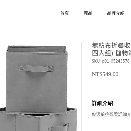
首頁
商品
品牌介紹
無紡布折疊收納箱
四入組) 儲物
SKU: p01_05243578
Price
NT$549.00
詳細介紹
點選前往觀看詳細