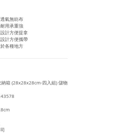
磨透氣無紡布
量耐用承重強
帶設計方便提拿
式設計方便攜帶
用於各種地方
納箱 (28x28x28cm-四入組) 儲物
43578
8cm
陸
公司