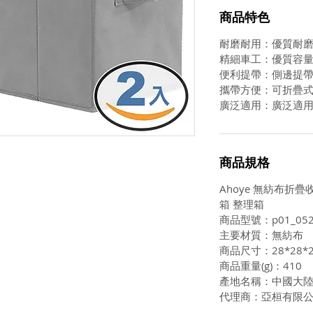
商品特色
耐磨耐用：優質耐
精細車工：優質容
便利提帶：側邊提
攜帶方便：可折疊
廣泛適用：廣泛適
商品規格
Ahoye 無紡布折疊收
箱 整理箱
商品型號：p01_052
主要材質：無紡布
商品尺寸：28*28*2
商品重量(g)：410
產地名稱：中國大
代理商：亞桓有限