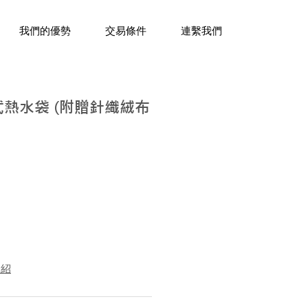
三十年經驗，企業禮贈品專家。
我們的優勢
交易條件
連繫我們
水式熱水袋 (附贈針織絨布
介紹