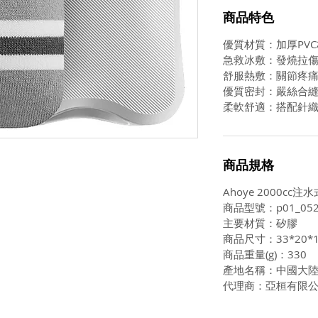
商品特色
優質材質：加厚PV
急救冰敷：發燒拉
舒服熱敷：關節疼
優質密封：嚴絲合
柔軟舒適：搭配針
商品規格
Ahoye 2000cc
商品型號：p01_052
主要材質：矽膠
商品尺寸：33*20*
商品重量(g)：330
產地名稱：中國大
代理商：亞桓有限