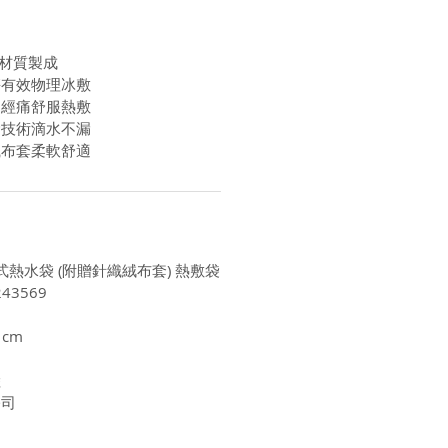
C材質製成
傷有效物理冰敷
痛經痛舒服熱敷
縫技術滴水不漏
織布套柔軟舒適
注水式熱水袋 (附贈針織絨布套) 熱敷袋
43569
1cm
陸
公司