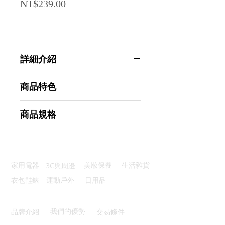
Price
NT$239.00
詳細介紹
點選前往觀看詳細介紹
商品特色
隔絕噪音：可有效隔絕繁雜噪音
商品規格
柔軟舒適：記憶棉材質配戴很舒適
慢時回彈：完整舒適填塞耳道間隙
Ahoye 記憶綿超靜音舒適耳塞 (五副
重覆使用：可清洗重覆使用很環保
盒裝) 德國技術 慢回彈專業降噪
附收納盒：精緻硬殼方便外出攜帶
商品型號：p01_05243567
3C與周邊
家用電器
美妝保養
生活雜貨
主要材質：記憶棉
商品尺寸：10*6.5*2.5cm
衣包鞋錶
運動戶外
日用品
商品重量(g)：50
產地名稱：中國大陸
代理商：亞桓有限公司
我們的優勢
品牌介紹
交易條件