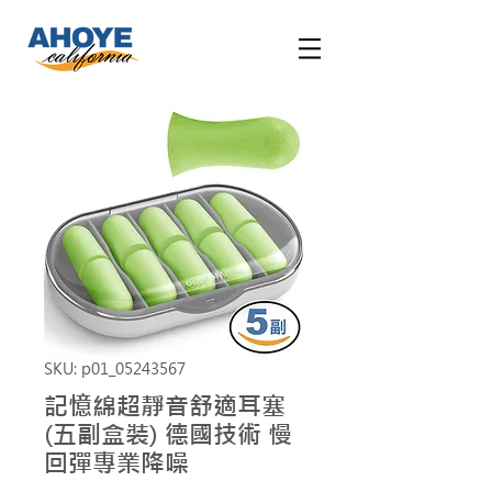
SKU: p01_05243567
記憶綿超靜音舒適耳塞
(五副盒裝) 德國技術 慢
回彈專業降噪