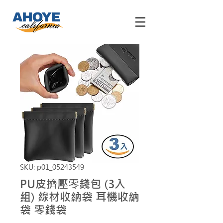
SKU: p01_05243549
PU皮擠壓零錢包 (3入
組) 線材收納袋 耳機收納
袋 零錢袋