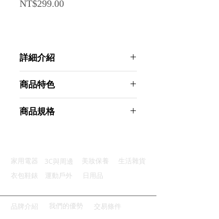
Price
NT$299.00
詳細介紹
點選前往觀看詳細介紹
商品特色
自動閉合：彈片設計自動關閉袋口
商品規格
防濺防潑：優選PU皮革防塵防水
做工精細：車工精緻走線均勻整齊
Ahoye PU皮擠壓零錢包 (3入組) 線
便利攜帶：體積小好攜帶隨時使用
材收納袋 耳機收納袋 零錢袋
廣泛適用：廣泛適用各種小物收納
商品型號：p01_05243549
3C與周邊
家用電器
美妝保養
生活雜貨
主要材質：PE塑料皮革
商品尺寸：12.5*11*0.5cm
衣包鞋錶
運動戶外
日用品
商品重量(g)：30
產地名稱：中國大陸
代理商：亞桓有限公司
我們的優勢
品牌介紹
交易條件