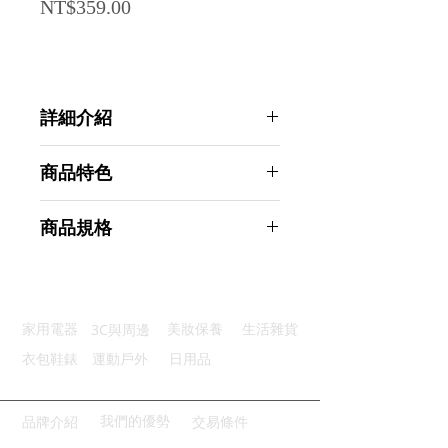
Price
NT$359.00
詳細介紹
點選前往觀看詳細介紹
商品特色
強韌刷毛：具有高強度耐化學性質
商品規格
三種刷頭：三種不同優質功能刷頭
結實磨柄：磨柄一體成型結實耐用
Ahoye 電鑽用浴室刷 (三件套裝) 馬
輕鬆省力：自動旋轉刷洗快速省力
桶刷 磁磚刷 廚房浴室清潔刷
廣泛適用：使用標準鋼製快拆軸
商品型號：p01_05243548
3C與周邊
家用電器
美妝保養
生活雜貨
主要材質：塑料
商品尺寸：20*18*10cm
衣包鞋錶
運動戶外
日用品
商品重量(g)：240
產地名稱：中國大陸
代理商：亞桓有限公司
我們的優勢
品牌介紹
交易條件