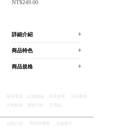
Price
NT$249.00
詳細介紹
點選前往觀看詳細介紹
商品特色
高亮強光：優質高亮LED燈蕊
商品規格
側面柔光：側邊廣面積COB泛光
伸縮調焦：光源可自由調節大小
Ahoye XPE+COB防潑水變焦迷你手
充電設計：USB便捷充電好方便
電筒 (USB充電款) 露營燈
防潑水款：IPX5防潑水設計
商品型號：p01_05243545
3C與周邊
家用電器
美妝保養
生活雜貨
主要材質：鋁合金
商品尺寸：9*2.5*2.5cm
衣包鞋錶
運動戶外
日用品
商品重量(g)：50
產地名稱：中國大陸
代理商：亞桓有限公司
我們的優勢
品牌介紹
交易條件