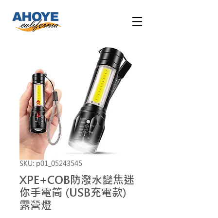
SKU: p01_05243545
XPE+COB防潑水變焦迷
你手電筒 (USB充電款)
露營燈