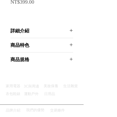
Price
NT$399.00
詳細介紹
點選前往觀看詳細介紹
商品特色
長時發光：長達6小時的發光效果
商品規格
多種顏色：8種鮮豔顏色隨機混裝
優質容量：一盒100條用過即換
Ahoye 8色派對螢光棒 (100支-附連
便利收納：配備收納盒防塵好攜帶
接頭) 螢光手環 發光棒 夜光棒
廣泛適用：廣泛適用於各種場合
商品型號：p01_05243535
3C與周邊
家用電器
美妝保養
生活雜貨
主要材質：塑料
商品尺寸：20*0.5*0.5cm
衣包鞋錶
運動戶外
日用品
商品重量(g)：5
產地名稱：中國大陸
代理商：亞桓有限公司
我們的優勢
品牌介紹
交易條件