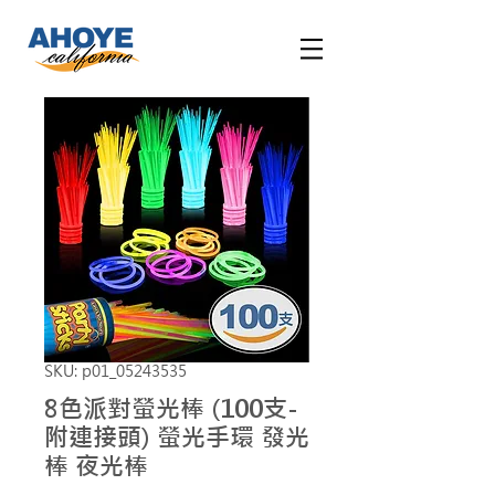
SKU: p01_05243535
8色派對螢光棒 (100支-
附連接頭) 螢光手環 發光
棒 夜光棒