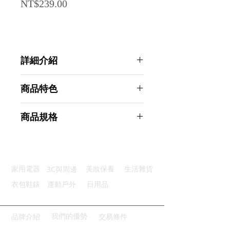
Price
NT$239.00
詳細介紹
點選前往觀看詳細介紹
商品特色
精選材質：採用優質強鐵堅固耐用
商品規格
優質烤漆：環保高溫烤漆不易生鏽
邊緣滑順：邊角細心打磨圓弧處理
Ahoye 鐵藝展示立架 (4寸-四入組)
便利收納：可折疊式設計易於收納
相框展示架 手機平板支架 展示座
廣泛適用：廣泛適用於各種地方
商品型號：p01_05243525
3C與周邊
家用電器
美妝保養
生活雜貨
主要材質：鐵
商品尺寸：10*10*5cm
衣包鞋錶
運動戶外
日用品
商品重量(g)：30
產地名稱：中國大陸
代理商：亞桓有限公司
我們的優勢
品牌介紹
交易條件