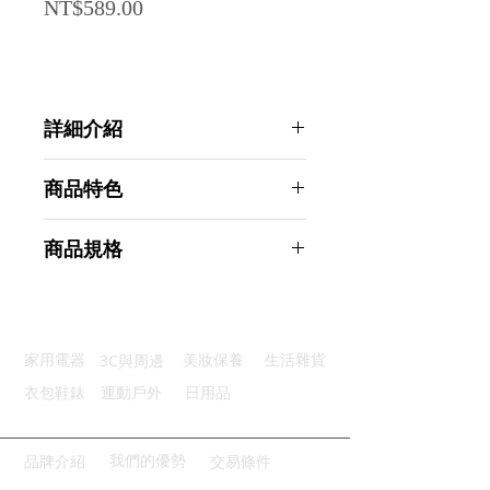
Price
NT$589.00
詳細介紹
點選前往觀看詳細介紹
商品特色
一秒即燃：電磁脈衝點火完美無阻
商品規格
優質防水：安全鎖扣設計牢固密封
電量顯示：優質充電顯示燈設計
Ahoye 野地生存防水打火機 防風打
USB充電：USB便捷充電好方便
火機 USB電弧打火機
加粗掛繩：掛脖配戴不勒脖更舒適
商品型號：p01_05243523
3C與周邊
家用電器
美妝保養
生活雜貨
主要材質：金屬
商品尺寸：7*5*2cm
衣包鞋錶
運動戶外
日用品
商品重量(g)：100
產地名稱：中國大陸
代理商：亞桓有限公司
我們的優勢
品牌介紹
交易條件