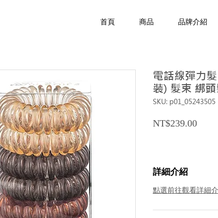
首頁
商品
品牌介紹
電話線彈力髮圈
裝) 髮束 綁
SKU: p01_05243505
Price
NT$239.00
詳細介紹
點選前往觀看詳細