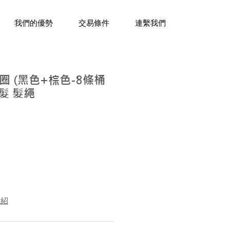
三十年經驗，企業禮贈品專家。
我們的優勢
交易條件
連繫我們
 (黑色+棕色-8條桶
頭髮 髮繩
介紹