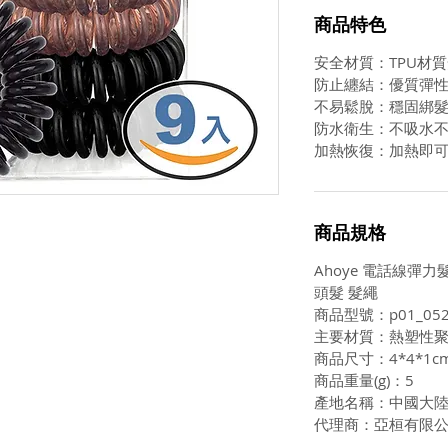
商品特色
安全材質：TPU材
防止纏結：優質彈
不易鬆脫：穩固綁
防水衛生：不吸水
加熱恢復：加熱即
商品規格
Ahoye 電話線彈力髮
頭髮 髮繩
商品型號：p01_052
主要材質：熱塑性
商品尺寸：4*4*1c
商品重量(g)：5
產地名稱：中國大
代理商：亞桓有限