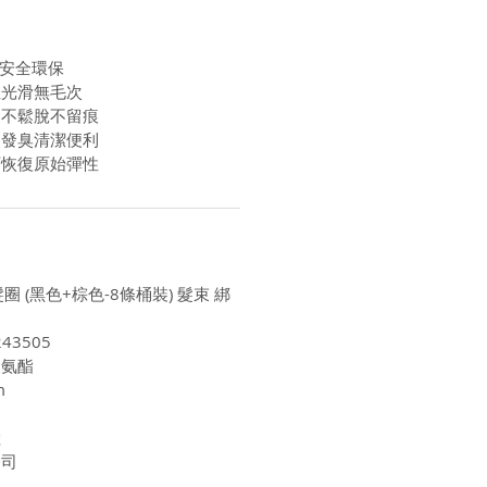
質安全環保
性光滑無毛次
髮不鬆脫不留痕
不發臭清潔便利
可恢復原始彈性
圈 (黑色+棕色-8條桶裝) 髮束 綁
43505
聚氨酯
m
陸
公司