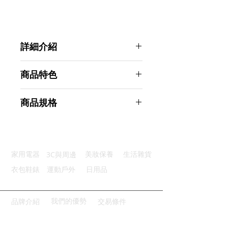
詳細介紹
點選前往觀看詳細介紹
商品特色
優質材質：優質加厚PP材質製成
商品規格
簡單操作：彈出式盒蓋輕鬆操作
輕鬆辨識：平滑表面方便黏貼標籤
Ahoye 雙格按壓彈蓋收納盒 (兩入組)
乾淨整齊：分類收納小物乾淨整齊
桌面整理 桌面收納
用途廣泛：廣泛適用於各種物品
商品型號：p01_05243498
3C與周邊
家用電器
美妝保養
生活雜貨
主要材質：PP
商品尺寸：14*10*3cm
衣包鞋錶
運動戶外
日用品
商品重量(g)：70
產地名稱：中國大陸
代理商：亞桓有限公司
我們的優勢
品牌介紹
交易條件