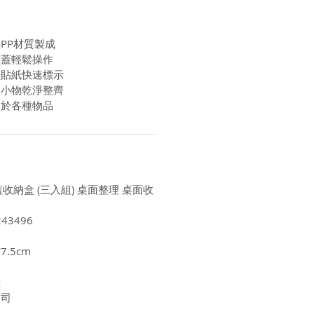
PP材質製成
盒蓋輕鬆操作
籤貼紙快速標示
納小物乾淨整齊
用於各種物品
蓋收納盒 (三入組) 桌面整理 桌面收
43496
7.5cm
陸
公司