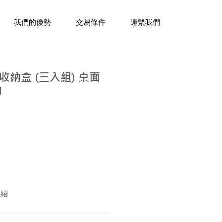
三十年經驗，企業禮贈品專家。
我們的優勢
交易條件
連繫我們
納盒 (三入組) 桌面
納
介紹