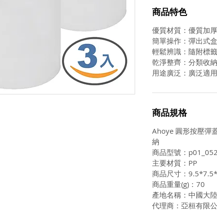
商品特色
優質材質：優質加厚
簡單操作：彈出式
輕鬆辨識：隨附標
乾淨整齊：分類收
用途廣泛：廣泛適
商品規格
Ahoye 圓形按壓彈
納
商品型號：p01_052
主要材質：PP
商品尺寸：9.5*7.5*
商品重量(g)：70
產地名稱：中國大
代理商：亞桓有限