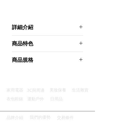
詳細介紹
點選前往觀看詳細介紹
商品特色
自動吸塵：自動吸附皮屑乾淨衛生
商品規格
高效磨皮：高效頻率旋轉安全磨皮
輕鬆替換：磨砂頭可拆卸替換設計
Ahoye 電動磨腳機 磨腳器 腳皮機 磨
便利清潔：可清水沖洗清潔便利
腳皮
優質供電：隨時隨地充電快捷方便
商品型號：p01_05243489
3C與周邊
家用電器
美妝保養
生活雜貨
主要材質：塑料
商品尺寸：10*7*7cm
衣包鞋錶
運動戶外
日用品
商品重量(g)：160
產地名稱：中國大陸
代理商：亞桓有限公司
我們的優勢
品牌介紹
交易條件