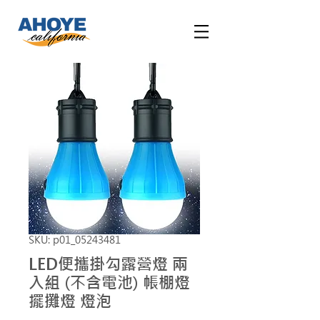
SKU: p01_05243481
LED便攜掛勾露營燈 兩
入組 (不含電池) 帳棚燈
擺攤燈 燈泡