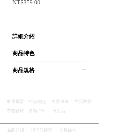
Price
NT$359.00
詳細介紹
點選前往觀看詳細介紹
商品特色
優質材質：優質ABS材質韌性好
商品規格
貼心設計：硬質金屬掛勾好便利
安全護眼：柔光護眼燈罩保護雙眼
Ahoye LED便攜掛勾露營燈 兩入組
三段調光：三段光源可調符合需求
(不含電池) 帳棚燈 擺攤燈 燈泡
高亮省電：LED光源，壽命更長久
商品型號：p01_05243481
3C與周邊
家用電器
美妝保養
生活雜貨
主要材質：塑料
商品尺寸：10*6*6cm
衣包鞋錶
運動戶外
日用品
商品重量(g)：30
產地名稱：中國大陸
代理商：亞桓有限公司
我們的優勢
品牌介紹
交易條件