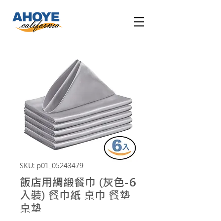
SKU: p01_05243479
飯店用綢緞餐巾 (灰色-6
入裝) 餐巾紙 桌巾 餐墊
桌墊