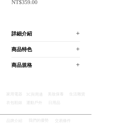
Price
NT$359.00
詳細介紹
點選前往觀看詳細介紹
商品特色
優質面料：高品質緞面光滑面料
商品規格
經典純色：純色設計幽雅簡潔純粹
精細做工：車工精緻走線均勻整齊
Ahoye 飯店用綢緞餐巾 (灰色-6入裝)
清洗便利：可輕鬆機洗乾淨省力
餐巾紙 桌巾 餐墊 桌墊
廣泛適用：適用於多種正式場合
商品型號：p01_05243479
3C與周邊
家用電器
美妝保養
生活雜貨
主要材質：綢緞
商品尺寸：43*43*0.5cm
衣包鞋錶
運動戶外
日用品
商品重量(g)：20
產地名稱：中國大陸
代理商：亞桓有限公司
我們的優勢
品牌介紹
交易條件