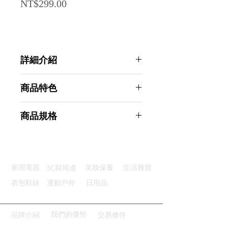
Price
NT$299.00
詳細介紹
點選前往觀看詳細介紹
商品特色
堅固耐用：採用優質金屬材料製成
商品規格
完美支撐：優質T型設計穩固擺放
做工精細：弧面邊角設計使用順心
Ahoye 鐵製書擋 (17*15*12cm-兩
防滑軟墊：底部防滑軟橡膠墊設計
入組) 書架
整齊收納：輕鬆站立收納乾淨整齊
商品型號：p01_05243474
3C與周邊
家用電器
美妝保養
生活雜貨
主要材質：鐵
商品尺寸：17*15*12.5cm
衣包鞋錶
運動戶外
日用品
商品重量(g)：150
產地名稱：中國大陸
代理商：亞桓有限公司
我們的優勢
品牌介紹
交易條件