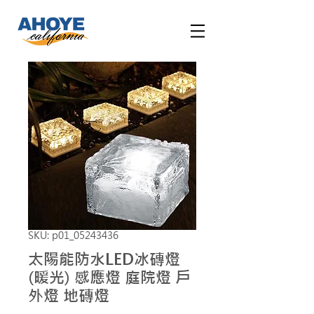
SKU: p01_05243436
太陽能防水LED冰磚燈
(暖光) 感應燈 庭院燈 戶
外燈 地磚燈