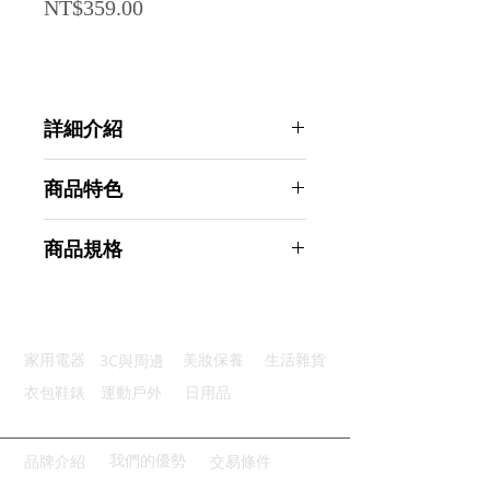
Price
NT$359.00
詳細介紹
點選前往觀看詳細介紹
商品特色
自動亮燈：內置感光元件天黑亮燈
商品規格
輕鬆供電：太陽能板自動充電功能
優質防水：無懼畏狂風暴雨的來襲
Ahoye 太陽能防水LED冰磚燈 (暖光)
易於安裝：無須拉線固定即可使用
感應燈 庭院燈 戶外燈 地磚燈
持久續航：充電6小長亮10小時
商品型號：p01_05243436
3C與周邊
家用電器
美妝保養
生活雜貨
主要材質：塑料
商品尺寸：7.5*7.5*6cm
衣包鞋錶
運動戶外
日用品
商品重量(g)：155
產地名稱：中國大陸
代理商：亞桓有限公司
我們的優勢
品牌介紹
交易條件