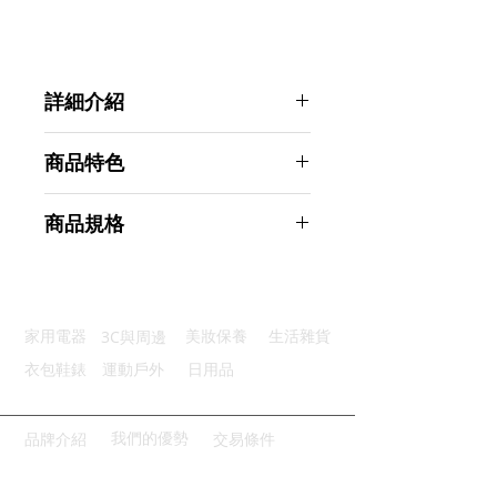
詳細介紹
點選前往觀看詳細介紹
商品特色
優質材質：優質鋼材和耐用ABS
商品規格
強大承重：方形鋼管設計強度更高
可靜可動：下方使用四個帶鎖滾輪
Ahoye 滾輪移動式主機架 (伸縮可調)
自由調整：托架大小可隨需求調整
電腦架
穩固擺放：機箱擺放穩妥不會側翻
商品型號：p01_05243433
3C與周邊
家用電器
美妝保養
生活雜貨
主要材質：塑料、鐵
商品尺寸：42*13*8cm
衣包鞋錶
運動戶外
日用品
商品重量(g)：740
產地名稱：中國大陸
代理商：亞桓有限公司
我們的優勢
品牌介紹
交易條件