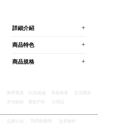
詳細介紹
點選前往觀看詳細介紹
商品特色
堅固耐用：優質高強度ABS材質
商品規格
一分為二：一個杯槽變兩個使用
寬度可調：上杯架可調寬度好擺放
Ahoye 可伸縮旋轉車用杯架 收納架
旋轉設計：360度自由旋轉底座
置物架 飲料架
便利安裝：放入原有杯架即可使用
商品型號：p01_05243395
3C與周邊
家用電器
美妝保養
生活雜貨
主要材質：ABS
商品尺寸：19*11.5*8.5cm
衣包鞋錶
運動戶外
日用品
商品重量(g)：300
產地名稱：中國大陸
代理商：亞桓有限公司
我們的優勢
品牌介紹
交易條件