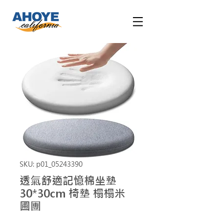
SKU: p01_05243390
透氣舒適記憶棉坐墊
30*30cm 椅墊 榻榻米
圃團