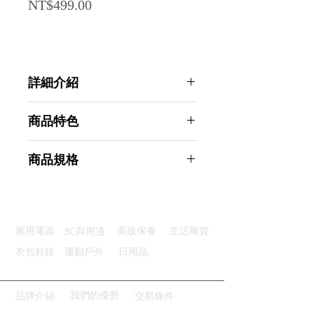
Price
NT$499.00
詳細介紹
點選前往觀看詳細介紹
商品特色
時尚面料：針織棉面料柔軟舒適
商品規格
分散壓力：柔軟舒適放鬆臀部壓力
舒適解壓：太空記憶棉柔軟有彈性
Ahoye 透氣舒適記憶棉坐墊
可拆外套：拉鍊設計可拆洗好便利
30*30cm 椅墊 榻榻米 圃團
清洗便利：可手洗可機洗乾淨省力
商品型號：p01_05243390
3C與周邊
家用電器
美妝保養
生活雜貨
主要材質：記憶海綿
商品尺寸：34*34*4cm
衣包鞋錶
運動戶外
日用品
商品重量(g)：260
產地名稱：中國大陸
代理商：亞桓有限公司
我們的優勢
品牌介紹
交易條件