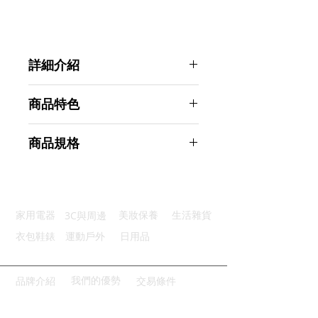
詳細介紹
點選前往觀看詳細介紹
商品特色
用心選材：ABS塑料＋親膚矽膠
商品規格
立體曲面：符合人體工學曲面設計
保護手腕：矯正姿勢減少手腕損傷
Ahoye 舒壓滑鼠護腕墊 手腕支撐墊
耐磨墊腳：強力橡膠耐磨滑順墊腳
滑鼠墊
小巧身材：外型小巧時尚質感細膩
商品型號：p01_05243389
3C與周邊
家用電器
美妝保養
生活雜貨
主要材質：矽膠
商品尺寸：11.5*5*2cm
衣包鞋錶
運動戶外
日用品
商品重量(g)：40
產地名稱：中國大陸
代理商：亞桓有限公司
我們的優勢
品牌介紹
交易條件