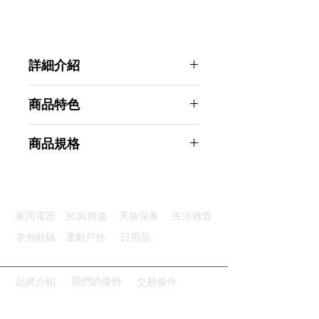
詳細介紹
點選前往觀看詳細介紹
商品特色
安全材質：可生物降解凝膠材料
商品規格
優質延伸：柔韌不易斷黏度剛剛好
高效清潔：一按一拉深入縫隙清潔
Ahoye 萬用除塵清潔膠 鍵盤清潔 車
重複使用：可反覆使用環保又省錢
用清潔 史萊姆
廣泛適用：廣泛適用於各種地方
商品型號：p01_05243373
3C與周邊
家用電器
美妝保養
生活雜貨
主要材質：水、瓜爾膠
商品尺寸：7*7*6cm
衣包鞋錶
運動戶外
日用品
商品重量(g)：230
產地名稱：中國大陸
代理商：亞桓有限公司
我們的優勢
品牌介紹
交易條件