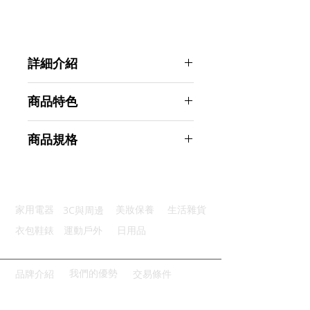
詳細介紹
點選前往觀看詳細介紹
商品特色
貼合舒適：六個貼頭貼合頸部曲線
商品規格
多檔調整：0～9檔強度隨心調整
3秒速熱：舒服發熱促進血液循環
Ahoye 3D深層熱敷電療肩頸按摩器
優質供電：USB便捷充電好方便
(六頭-九段可調)
舒適按摩：針灸/推拿/自由模式
商品型號：p01_05243371
3C與周邊
家用電器
美妝保養
生活雜貨
主要材質：不鏽鋼、塑料
商品尺寸：15*15*5cm
衣包鞋錶
運動戶外
日用品
商品重量(g)：300
產地名稱：中國大陸
代理商：亞桓有限公司
我們的優勢
品牌介紹
交易條件