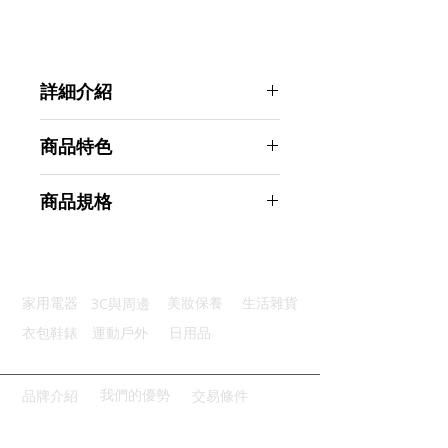
詳細介紹
點選前往觀看詳細介紹
商品特色
阻燃材質：選用防火阻燃PC材料
商品規格
保護兒童：兒童防觸電安全保護門
倒數定時：安全定時功能自動斷電
Ahoye 12小時定時插座 插座定時器
走時準確：鐘錶及機械輪盤好精確
商品型號：p01_05243349
品質銅件：內部銅件採用鍍磷青銅
主要材質：ABS
3C與周邊
家用電器
美妝保養
生活雜貨
商品尺寸：10*7*6cm
商品重量(g)：110
衣包鞋錶
運動戶外
日用品
產地名稱：中國大陸
代理商：亞桓有限公司
我們的優勢
品牌介紹
交易條件