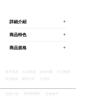
詳細介紹
點選前往觀看詳細介紹
商品特色
陶瓷內膽：告別惱人金屬味更健康
商品規格
異味再見：清洗後完全不殘留異味
真空雙層：長時間6-8hr保溫效果
Ahoye 雙層不鏽鋼真空陶瓷保溫杯
防滑杯底：杯底矽膠軟墊安全防滑
350mL 咖啡隨行杯
優質杯蓋：食品級杯蓋密封不漏水
商品型號：p01_05243339
3C與周邊
家用電器
美妝保養
生活雜貨
主要材質：陶瓷
商品尺寸：18*6*6cm
衣包鞋錶
運動戶外
日用品
商品重量(g)：350
產地名稱：中國大陸
代理商：亞桓有限公司
我們的優勢
品牌介紹
交易條件