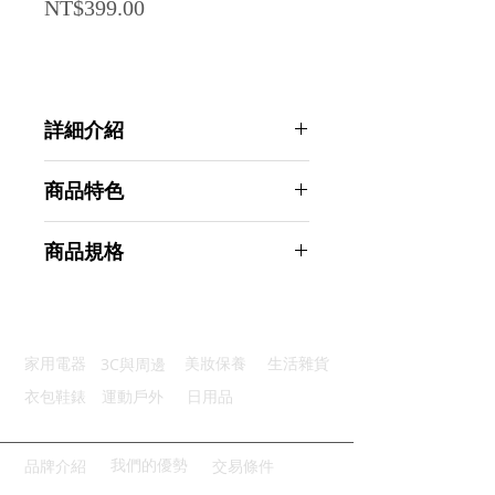
Price
NT$399.00
詳細介紹
點選前往觀看詳細介紹
商品特色
優質防水：優質內外防水PVC面料
商品規格
便利雙開：雙開拉鍊左右開合順暢
輕鬆查找：清晰全透明可內視設計
Ahoye 加厚防水透明盥洗包 3入組
做工精細：優質尼龍拉鍊柔軟耐磨
(化妝包 旅行用包 收納包)
立體美觀：透明圓形嵌線立體支撐
商品型號：p01_05243332
3C與周邊
家用電器
美妝保養
生活雜貨
主要材質：PVC
商品尺寸：16*12*3cm
衣包鞋錶
運動戶外
日用品
商品重量(g)：50
產地名稱：中國大陸
代理商：亞桓有限公司
我們的優勢
品牌介紹
交易條件