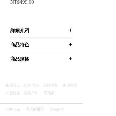
Price
NT$499.00
詳細介紹
點選前往觀看詳細介紹
商品特色
優質材質：採用優質櫸木紋理清晰
商品規格
堅固耐用：高溫碳化處理防水防潮
快速出痧：背面W型凹槽出痧更快
Ahoye 櫸木全身經絡按摩棒 刮痧棒
對準穴位：八顆葫蘆型按摩圓珠
刮痧板 肩頸 背部 腰部按摩
全身通用：輕鬆按摩揉搓刮痧桿筋
商品型號：p01_05243330
3C與周邊
家用電器
美妝保養
生活雜貨
主要材質：櫸木
商品尺寸：52*6*3cm
衣包鞋錶
運動戶外
日用品
商品重量(g)：230
產地名稱：中國大陸
代理商：亞桓有限公司
我們的優勢
品牌介紹
交易條件