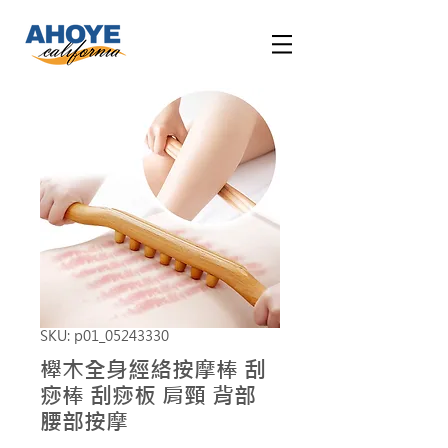
SKU: p01_05243330
櫸木全身經絡按摩棒 刮
痧棒 刮痧板 肩頸 背部
腰部按摩