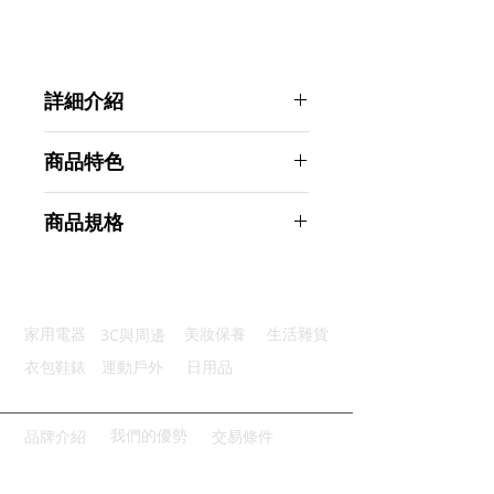
詳細介紹
點選前往觀看詳細介紹
商品特色
自帶背膠：高黏性壓克力自黏背膠
商品規格
防止蚊蟲：四角細密網目有效隔離
柔軟服貼：優質柔軟聚氨酯網格
Ahoye 紗窗修補貼 10*10cm-12片
隨意裁剪：根據需求用多少剪多少
裝 紗窗貼 補丁
不易掉落：透風性好減少風吹阻力
商品型號：p01_05243325
3C與周邊
家用電器
美妝保養
生活雜貨
主要材質：尼龍
商品尺寸：10*10*0.1cm
衣包鞋錶
運動戶外
日用品
商品重量(g)：10
產地名稱：中國大陸
代理商：亞桓有限公司
我們的優勢
品牌介紹
交易條件