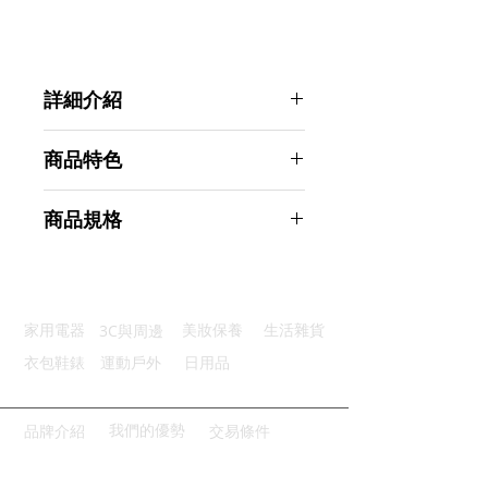
詳細介紹
點選前往觀看詳細介紹
商品特色
多用插口：萬用插孔兼容多種插頭
商品規格
優選材質：選用防火阻燃PC材料
便利使用：滿足各種特殊轉換需要
Ahoye 3轉2電源轉接頭 4入組 旅行
插頭
商品型號：p01_05243314
3C與周邊
家用電器
美妝保養
生活雜貨
主要材質：塑料、金屬
商品尺寸：4.5*4*4cm
衣包鞋錶
運動戶外
日用品
商品重量(g)：20
產地名稱：中國大陸
代理商：亞桓有限公司
我們的優勢
品牌介紹
交易條件