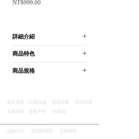
Price
NT$999.00
詳細介紹
點選前往觀看詳細介紹
商品特色
優良材質：採用食品級不鏽鋼材質
商品規格
握感舒適：細膩手感用餐備感舒適
鏡面拋光：經典優雅且易於清潔
Ahoye 不鏽鋼刀叉匙餐具套裝組 (四
弧型手柄：符合人體工學好拿好握
套-20支裝) 餐叉子 湯匙 牛排刀
邊緣滑順：圓潤平滑設計用餐安全
商品型號：p01_05243311
3C與周邊
家用電器
美妝保養
生活雜貨
主要材質：不鏽鋼
商品尺寸：24*7*5cm
衣包鞋錶
運動戶外
日用品
商品重量(g)：950
產地名稱：中國大陸
代理商：亞桓有限公司
我們的優勢
品牌介紹
交易條件