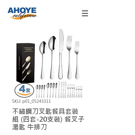
SKU: p01_05243311
不鏽鋼刀叉匙餐具套裝
組 (四套-20支裝) 餐叉子
湯匙 牛排刀